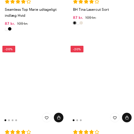
omtanke bag hver søm.
Opdag dine nye hverdagsfavoritter hos
Seamless Top Marie udtageligt
BH Tina Lasercut Sort
Wiges!
indlæg Hvid
87 kr.
109 kr.
87 kr.
109 kr.
-20%
-20%