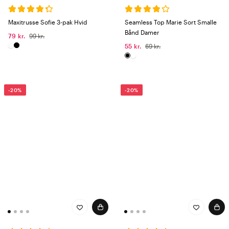
genbruges, og bambussen vokser helt uden kunstig vanding,
sprøjtemidler eller gødning. Med Wiges får du ikke bare komfort – du
Maxitrusse Sofie 3-pak Hvid
Seamless Top Marie Sort Smalle
træffer også et bevidst valg for en bedre fremtid.
Bånd Damer
79 kr.
99 kr.
55 kr.
69 kr.
Dameundertøj med følelse
Wiges dameundertøj kombinerer bløde materialer med en behagelig
pasform, der følger kroppens bevægelser. Her finder du alt fra
-20%
-20%
klassiske trusser og bh-toppe til fantastisk behageligt undertøj af
økologisk dyrket Life Wear® Bamboo. Det perfekte valg for dig, der
søger både stil og bæredygtighed i hverdagen.
Et varemærke i forandring – Emilia bliver til Wiges
Lige nu kan du støde på vores tøj under navnene
Emilia
,
Wiges
og
Life
Wear®
. Wiges befinder sig midt i et varemærkeskifte, hvor vi samler
vores favoritter under ét og samme flag.
Uanset om der står
Emilia by Wiges
eller
Life Wear by Wiges
på
etiketten, kan du altid stole på, at det er samme høje kvalitet og