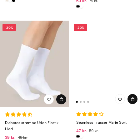
63 kr.
79 kr.
-20%
-20%
Seamless Trusser Marie Sort
Diabetes strømpe Uden Elastik
Hvid
47 kr.
59 kr.
39 kr.
49 kr.