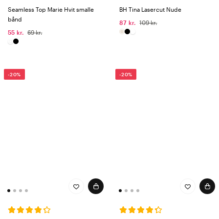
Seamless Top Marie Hvit smalle
BH Tina Lasercut Nude
bånd
87 kr.
109 kr.
55 kr.
69 kr.
-20%
-20%