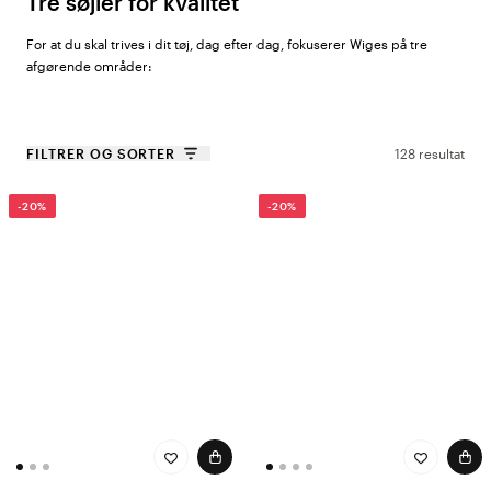
Tre søjler for kvalitet
For at du skal trives i dit tøj, dag efter dag, fokuserer Wiges på tre
afgørende områder:
Materialer:
Nøje udvalgte kvaliteter, der føles behagelige mod
huden og holder formen vask efter vask.
FILTRER OG SORTER
128 resultat
Pasform du elsker:
Behageligt tøj, der sidder rigtigt hele dagen –
uanset om du er hjemme eller på arbejde.
-20%
-20%
Bæredygtig produktion:
Wiges arbejder aktivt for at mindske
miljøpåvirkningen gennem bevidste valg i hele
fremstillingsprocessen.
Opdag Life Wear® Bamboo
Bambus er naturens egen superfiber – blød, sval og skånsom mod
huden. I kollektionen
Life Wear® Bamboo
bruges bambusviskose i alt
fra strømper og undertøj til nattøj og skiundertøj, for at give dig den
der skønne følelse hver dag.
Materialet fremstilles i en lukket proces, hvor vand og kemikalier