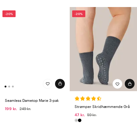
-20%
-20%
Seamless Dametop Marie 3-pak
Strømper Skridhæmmende Grå
199 kr.
249 kr.
47 kr.
59 kr.