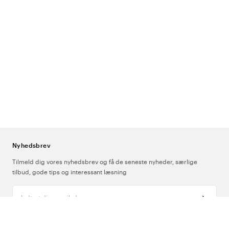
Nyhedsbrev
Tilmeld dig vores nyhedsbrev og få de seneste nyheder, særlige
tilbud, gode tips og interessant læsning
Indtast din e-mailadresse