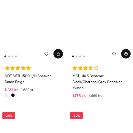
MBT MTR-1500 II/III Sneaker
MBT Lila 6 Dynamic
Dame Beige
Black/Charcoal Grey Sandaler
Kvinde
1.351 kr.
1.689 kr.
1.175 kr.
1.469 kr.
-20%
-20%