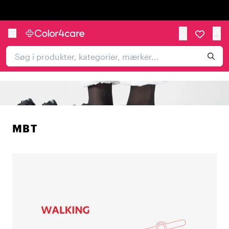
Trustpilot
MBT