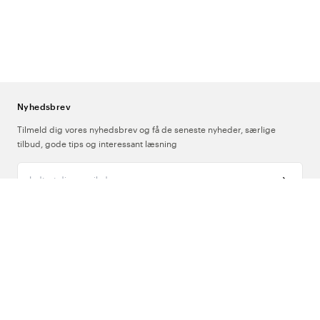
Nyhedsbrev
Tilmeld dig vores nyhedsbrev og få de seneste nyheder, særlige
tilbud, gode tips og interessant læsning
Indtast din e-mailadresse
Om Os
Support
Følg os