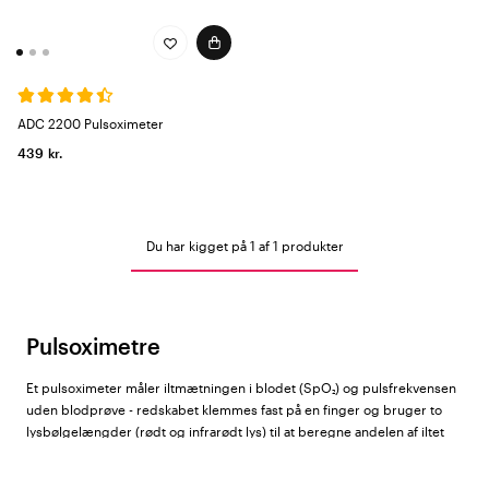
ADC 2200 Pulsoximeter
439 kr.
Du har kigget på 1 af 1 produkter
Pulsoximetre
Et pulsoximeter måler iltmætningen i blodet (SpO₂) og pulsfrekvensen
uden blodprøve - redskabet klemmes fast på en finger og bruger to
lysbølgelængder (rødt og infrarødt lys) til at beregne andelen af iltet
hæmoglobin i arterieblodet. En normal SpO₂-værdi for en rask voksen
er 95-100 %. Værdier under 90 % kræver normalt en medicinsk