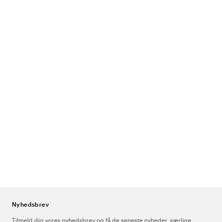
Nyhedsbrev
Tilmeld dig vores nyhedsbrev og få de seneste nyheder, særlige