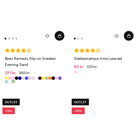
Beez Remedy Slip-on Sneaker
Støttestrømpe Irma Lyserød
Evening Sand
83 kr.
129 kr.
221 kr.
369 kr.
OUTLET
OUTLET
-70%
-40%