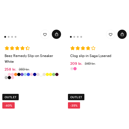
Beez Remedy Slip-on Sneaker
Clog slip-in Saga Lyserød
White
209 kr.
349 kr.
258 kr.
369 kr.
OUTLET
OUTLET
-40%
-35%