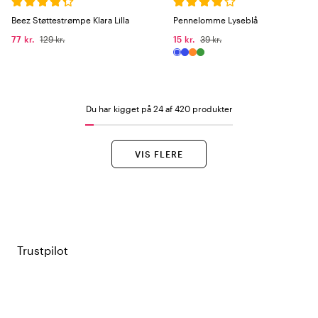
Beez Støttestrømpe Klara Lilla
Pennelomme Lyseblå
77 kr.
129 kr.
15 kr.
39 kr.
Du har kigget på 24 af 420 produkter
VIS FLERE
Trustpilot