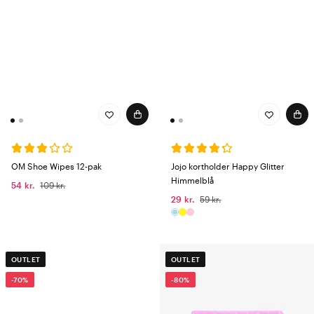
OM Shoe Wipes 12-pak
Jojo kortholder Happy Glitter
Himmelblå
54 kr.
109 kr.
29 kr.
59 kr.
OUTLET
OUTLET
-70%
-80%