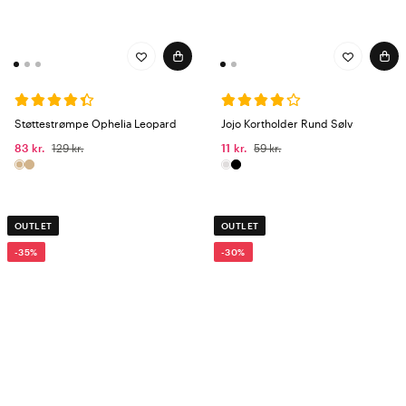
Støttestrømpe Ophelia Leopard
Jojo Kortholder Rund Sølv
83 kr.
129 kr.
11 kr.
59 kr.
OUTLET
OUTLET
-35%
-30%