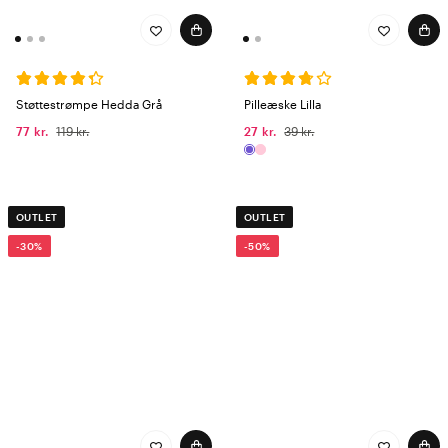
Støttestrømpe Hedda Grå
Pilleæske Lilla
77 kr.
119 kr.
27 kr.
39 kr.
OUTLET
OUTLET
-30%
-50%