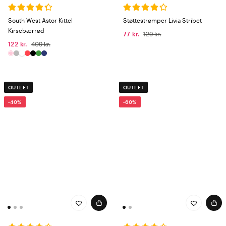
South West Astor Kittel
Støttestrømper Livia Stribet
Kirsebærrød
77 kr.
129 kr.
122 kr.
409 kr.
OUTLET
OUTLET
-40%
-60%