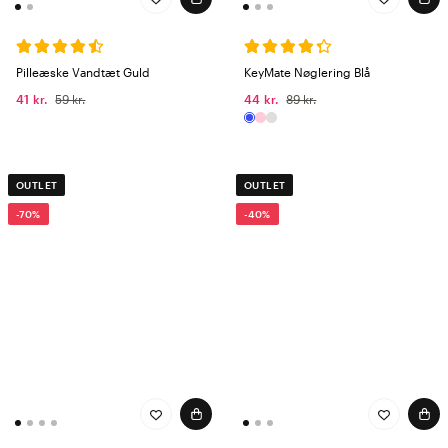
Pilleæske Vandtæt Guld
KeyMate Nøglering Blå
41 kr.
59 kr.
44 kr.
89 kr.
OUTLET
OUTLET
-70%
-40%