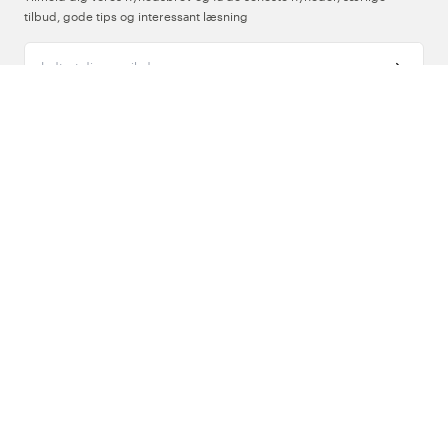
tilbud, gode tips og interessant læsning
Indtast din e-mailadresse
Om Os
Support
Følg os
Danmark
Copyright © 2026 , Color4Care