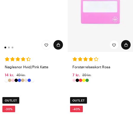
Nøglesnor Hvid/Pink Katte
Forstørrelseskort Rosa
14 kr.
49 kr.
7 kr.
39 kr.
OUTLET
OUTLET
-30%
-40%