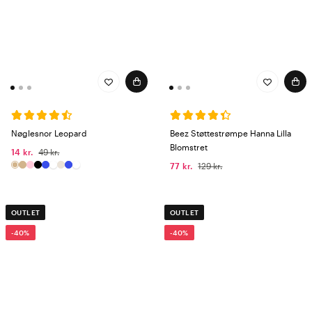
Nøglesnor Leopard
Beez Støttestrømpe Hanna Lilla
Blomstret
14 kr.
49 kr.
77 kr.
129 kr.
OUTLET
OUTLET
-40%
-40%