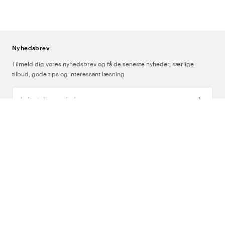
Masken er tilgængelig for alt personale, der kan blive stillet over for
en akutsituation.
Hvorfor findes face shieldet i en nøgleringspose?
Tilgængelighed
er afgørende i en akutsituation - hvert sekund tæller. En maske, der
Nyhedsbrev
sidder i nøglebundtet eller kuglepenslommen, er altid med, i
modsætning til udstyr, der opbevares i et skab eller en taske.
Tilmeld dig vores nyhedsbrev og få de seneste nyheder, særlige
tilbud, gode tips og interessant læsning
Indtast din e-mailadresse
Om Os
Support
Følg os
Danmark