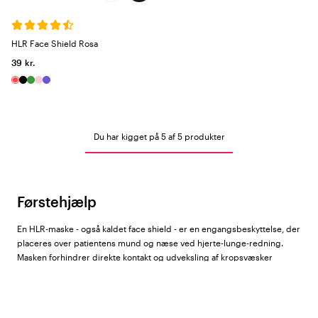
HLR Face Shield Rosa
39 kr.
Du har kigget på 5 af 5 produkter
Førstehjælp
En HLR-maske - også kaldet face shield - er en engangsbeskyttelse, der
placeres over patientens mund og næse ved hjerte-lunge-redning.
Masken forhindrer direkte kontakt og udveksling af kropsvæsker
mellem den, der udfører HLR, og patienten, og anbefales til alle, der
kan stå i en situation, hvor de skal udføre genoplivning. Hos Color4care
finder du HLR-masker fra
Beez
.