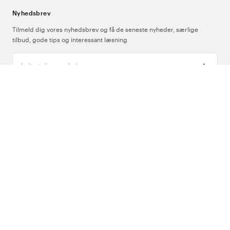
Nyhedsbrev
Tilmeld dig vores nyhedsbrev og få de seneste nyheder, særlige
tilbud, gode tips og interessant læsning
Indtast din e-mailadresse
Om Os
Support
Følg os
Danmark