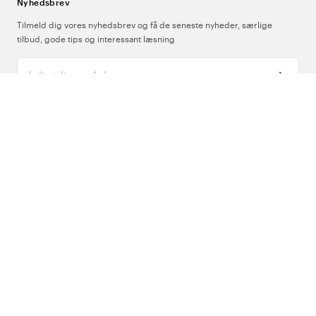
Nyhedsbrev
Tilmeld dig vores nyhedsbrev og få de seneste nyheder, særlige
tilbud, gode tips og interessant læsning
Indtast din e-mailadresse
Om Os
Support
Følg os
Danmark