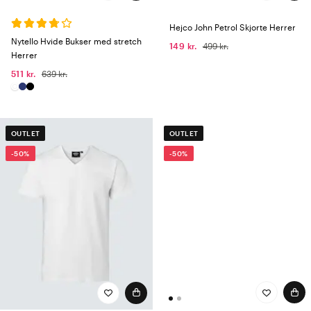
Hejco John Petrol Skjorte Herrer
Nytello Hvide Bukser med stretch
149 kr.
499 kr.
Herrer
511 kr.
639 kr.
OUTLET
OUTLET
-50%
-50%