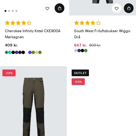
Cherokee Infinity Kittel CKE900A
South West Friluftsbukser Wiggo
Mørkegrøn
Grå
409 kr.
647 kr.
809 kr.
-20%
OUTLET
-50%