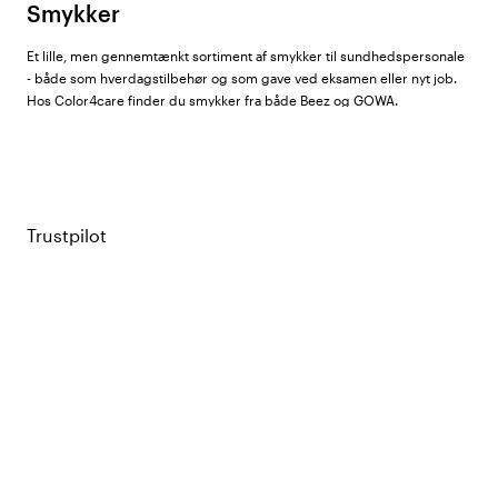
Smykker
Et lille, men gennemtænkt sortiment af smykker til sundhedspersonale
- både som hverdagstilbehør og som gave ved eksamen eller nyt job.
Hos Color4care finder du smykker fra både
Beez
og GOWA.
Vores sortiment
Trustpilot
Halskæde med ringholder (GOWA):
En halskæde med en lille
ringholder som vedhæng, hvor du kan fastgøre dine ringe i løbet af
vagten, når du ikke kan eller må bære dem på fingrene. Findes i tre
modeller: standard, EKG og Lambda, alle i rosaguld.
Øreringe Hjerte (Beez):
Enkle ørestikkere i hjerteform i rosaguld og
sølv. Diskrete nok til patientnært arbejde.
Ofte stillede spørgsmål og svar