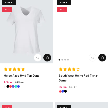
OUTLET
OUTLET
-30%
-30%
South West Helmi Rød T-shirt
Hejco Alice Hvid Top Dam
Dame
174 kr.
249 kr.
97 kr.
139 kr.
-20%
OUTLET