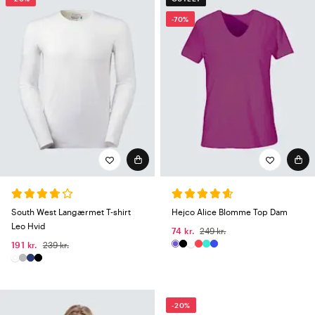
-70%
South West Langærmet T-shirt
Hejco Alice Blomme Top Dam
Leo Hvid
74 kr.
249 kr.
191 kr.
239 kr.
-20%