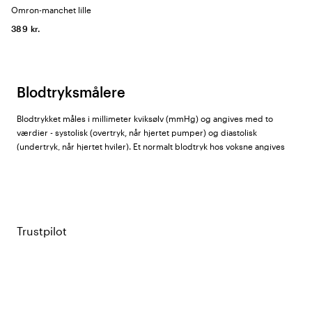
Omron-manchet lille
389 kr.
Blodtryksmålere
Blodtrykket måles i millimeter kviksølv (mmHg) og angives med to
værdier - systolisk (overtryk, når hjertet pumper) og diastolisk
(undertryk, når hjertet hviler). Et normalt blodtryk hos voksne angives
normalt som under 120/80 mmHg. Forhøjet blodtryk giver sjældent
tydelige symptomer, hvilket gør regelmæssig måling vigtig både i et
klinisk miljø og derhjemme. Hos Color4care finder du blodtryksmålere
fra
GIMA
,
Omron
,
ADC
og
Seagull
.
Trustpilot
Manuel eller digital blodtryksmåler?
Manuel blodtryksmanchet:
Måles med boldpumpe og manometer,
aflæsning sker manuelt med stetoskop (auskultatorisk metode). Kræver
træning, men giver erfarent personale høj præcision. Almindelig i
kliniske sammenhænge. ADC tilbyder manuelle modeller i sortimentet.