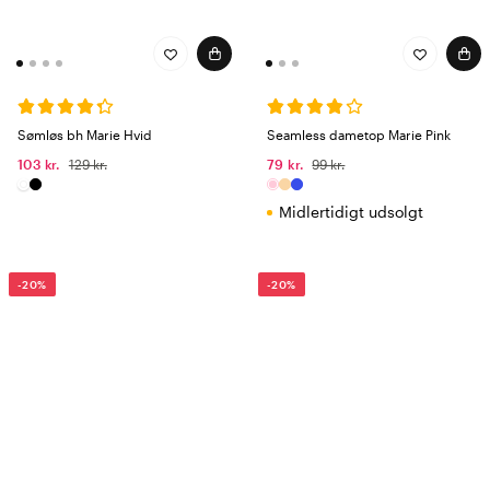
Sømløs bh Marie Hvid
Seamless dametop Marie Pink
103 kr.
129 kr.
79 kr.
99 kr.
Midlertidigt udsolgt
-20%
-20%