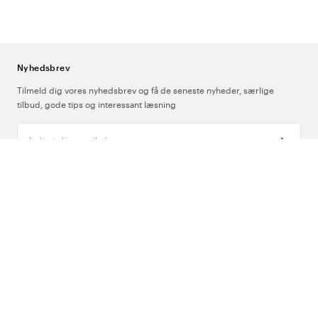
Nyhedsbrev
Tilmeld dig vores nyhedsbrev og få de seneste nyheder, særlige
tilbud, gode tips og interessant læsning
Indtast din e-mailadresse
Om Os
Support
Følg os
Danmark