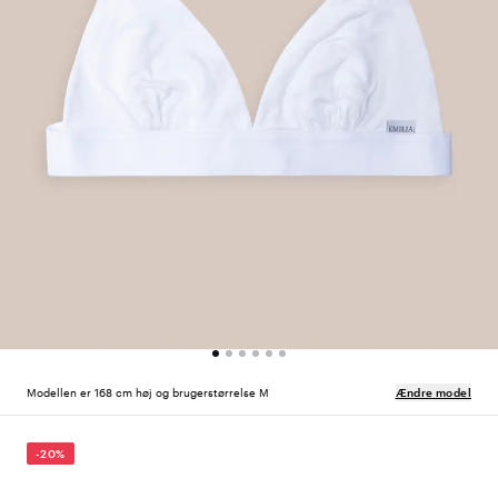
Modellen er 168 cm høj og brugerstørrelse M
Ændre model
-20%