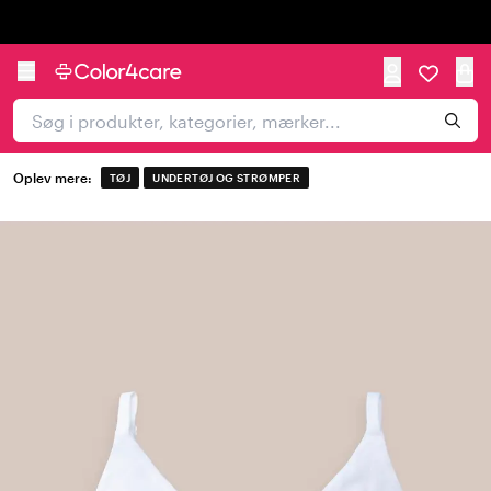
Trustpilot
Oplev mere:
TØJ
UNDERTØJ OG STRØMPER