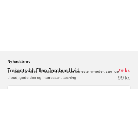
Nyhedsbrev
Trekants-bh Ellen Bambus Hvid
79 kr.
Tilmeld dig vores nyhedsbrev og få de seneste nyheder, særlige
99 kr.
tilbud, gode tips og interessant læsning
Indtast din e-mailadresse
Om Os
Support