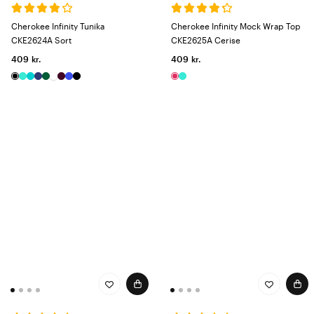
vask, er Infinity Scrubs det oplagte valg for sundhedspersonale. Gør
din hverdag enklere med arbejdstøj, der leverer på alle niveauer.
Cherokee Infinity Tunika
Cherokee Infinity Mock Wrap Top
CKE2624A Sort
CKE2625A Cerise
409 kr.
409 kr.