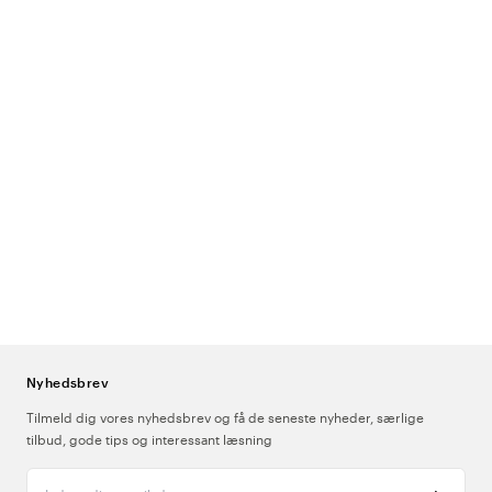
Nyhedsbrev
Tilmeld dig vores nyhedsbrev og få de seneste nyheder, særlige
tilbud, gode tips og interessant læsning
Indtast din e-mailadresse