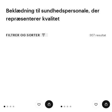
Beklædning til sundhedspersonale, der
repræsenterer kvalitet
Arbejdet i sundhedssektoren stiller høje krav til arbejdstøjet. ID®
Identity's kollektion er fremstillet af nøje udvalgte materialer, som
FILTRER OG SORTER
307 resultat
holder farve og form selv efter mange vaske. Det ergonomisk
designede tøj giver bevægelsesfrihed og komfort hele arbejdsdagen
og er ideelt til sundhedspersonale, der bevæger sig meget rundt.
Uanset om du er på udkig efter stilfulde poloshirts, funktionelle jakker
eller behagelige bukser, har ID® Identity tøj til enhver plejesituation.
Profiltøj til din arbejdsplads
Hos Color4care forstår vi vigtigheden af, at arbejdstøjet både er
holdbart og repræsenterer organisationen på den bedst mulige måde.
ID® Identity-kollektionen giver mulighed for at skabe et ensartet look for
dit personale, som styrker sammenholdet og forbedrer det
professionelle indtryk. Takket være tøjets holdbarhed og elegante
design kan du føle dig sikker på, at du altid ser præsentabel ud.