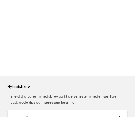
Nyhedsbrev
Tilmeld dig vores nyhedsbrev og få de seneste nyheder, særlige
tilbud, gode tips og interessant læsning
Indtast din e-mailadresse