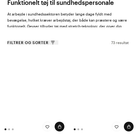
Funktionelt tøj til sundhedspersonale
At arbejde i sundhedssektoren betyder lange dage fyldt med
bevægelse, hvilket kræver arbejdstøj, der både kan præstere og være
funktionelt. Geyser tilbyder tøj med stretch-teknologi, der giver dig
mulighed for at bevæge dig frit og smidigt gennem hele
arbejdsdagen. Sortimentet byder på kvalitet i verdensklasse og
FILTRER OG SORTER
73 resultat
hurtigtørrende materialer, der er ideelle til hektiske vagter, hvor det er
vigtigt at holde sig tør og komfortabel. For dem, der arbejder både
indendørs og udendørs, tilbyder Geyser jakker og veste, der er vind-
og vandafvisende for ekstra beskyttelse i alle slags vejrforhold, samt tøj
med åndbarhed og komfort - designet til at ventilere og holde kroppen
afkølet, uanset arbejdsopgaven.
Et bredt udvalg til dine behov
Hos Color4care sørger vi altid for at tilbyde produkter, der passer til
din virkelighed på arbejdspladsen. Med Geyser by ID® får du adgang til
et bredt udvalg af aktivt tøj. Hybridveste og letvægtsjakker er perfekte
til vagter, hvor lag-på-lag er nødvendigt for at beskytte mod kølige
morgener eller aftener. Sortimentet omfatter også behagelige
hættetrøjer og bukser, der giver bevægelsesfrihed og er lige så