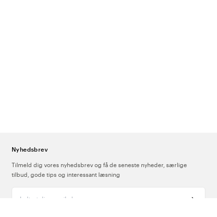
Nyhedsbrev
Tilmeld dig vores nyhedsbrev og få de seneste nyheder, særlige
tilbud, gode tips og interessant læsning
Indtast din e-mailadresse