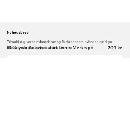
Nyhedsbrev
Tilmeld dig vores nyhedsbrev og få de seneste nyheder, særlige
ID Geyser Active T-shirt Dame Mørkegrå
209 kr.
tilbud, gode tips og interessant læsning
Indtast din e-mailadresse
Om Os
Support
Følg os
Danmark