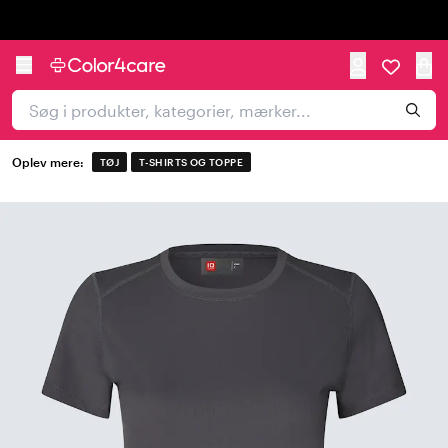
Trustpilot
Oplev mere:
TØJ
T-SHIRTS OG TOPPE