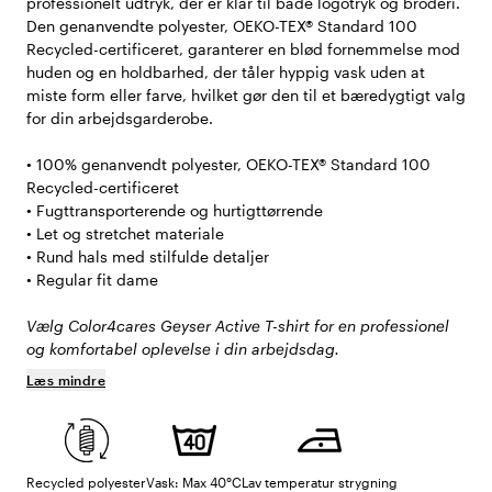
professionelt udtryk, der er klar til både logotryk og broderi.
Den genanvendte polyester, OEKO-TEX® Standard 100
Recycled-certificeret, garanterer en blød fornemmelse mod
huden og en holdbarhed, der tåler hyppig vask uden at
miste form eller farve, hvilket gør den til et bæredygtigt valg
for din arbejdsgarderobe.
• 100% genanvendt polyester, OEKO-TEX® Standard 100
Recycled-certificeret
• Fugttransporterende og hurtigttørrende
• Let og stretchet materiale
• Rund hals med stilfulde detaljer
• Regular fit dame
Vælg Color4cares Geyser Active T-shirt for en professionel
og komfortabel oplevelse i din arbejdsdag.
Læs mindre
Recycled polyester
Vask: Max 40°C
Lav temperatur strygning