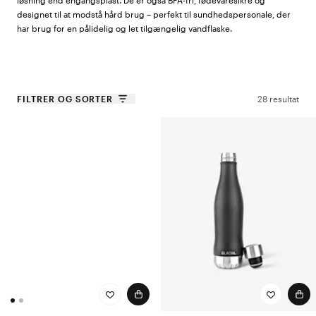
løsning end engangsplast. De er også BPA-fri, fødevaresikre og
designet til at modstå hård brug – perfekt til sundhedspersonale, der
har brug for en pålidelig og let tilgængelig vandflaske.
Hvorfor vælge Glacial?
FILTRER OG SORTER
28 resultat
Holder drikkevarer kolde i 24 timer og varme i 12 timer
Fremstillet af rustfrit stål af høj kvalitet
Lækagesikker og BPA-fri
Bæredygtigt valg – reduktion af plastaffald
Moderne design i flere farver og mønstre
Uanset om du har brug for iskoldt vand på en travl vagt eller en varm
drik på din nattevagt, sørger Glacial for, at din drik altid har den rette
temperatur. Vælg en flaske, der matcher din stil, og træf et
bæredygtigt valg for dig selv og planeten!