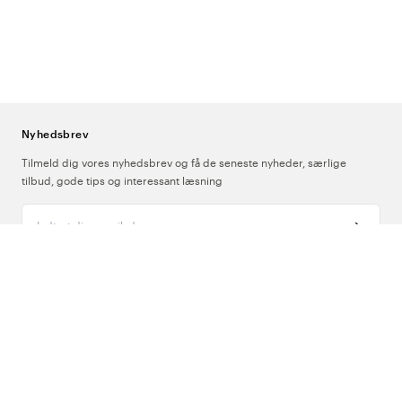
Nyhedsbrev
Tilmeld dig vores nyhedsbrev og få de seneste nyheder, særlige
tilbud, gode tips og interessant læsning
Indtast din e-mailadresse
Om Os
Support
Følg os