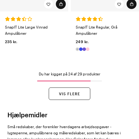
SnapIT Lite Large Vinrød
SnapIT Lite Regular, Grå
Ampulåbner
Ampulåbner
235 kr.
249 kr.
Du har kigget på 24 af 29 produkter
VIS FLERE
Hjælpemidler
Små redskaber, der forenkler hverdagens arbejdsopgaver -
lygtepenne, ampulåbnere og måleredskaber, som let kan bæres i
lommen eller kuglepenslommen. Hos Color4care finder du