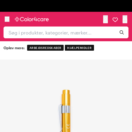
Trustpilot
Oplev mere:
ARBEJDSREDSKABER
HJÆLPEMIDLER