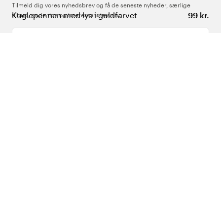
Tilmeld dig vores nyhedsbrev og få de seneste nyheder, særlige
Kuglepennen med lys i guldfarvet
99 kr.
tilbud, gode tips og interessant læsning
Indtast din e-mailadresse
Om Os
Support
Følg os
Danmark