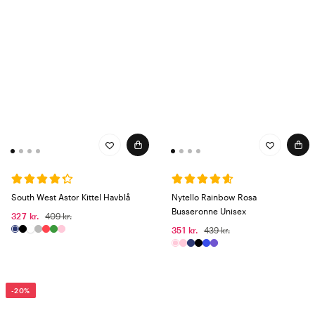
South West Astor Kittel Havblå
Nytello Rainbow Rosa
Busseronne Unisex
327 kr.
409 kr.
351 kr.
439 kr.
-20%