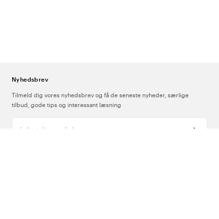
ID-kortholdere
Gennemsigtig plastholder med beskyttende forside til magnetstriben.
Nemt for personale, der har brug for at bære kort synligt og
tilgængeligt.
Nyhedsbrev
Match med dit øvrige tilbehør
Tilmeld dig vores nyhedsbrev og få de seneste nyheder, særlige
tilbud, gode tips og interessant læsning
Mange af Beez' jojoer og kortholdere findes i matchende designs
sammen med nøglesnore og støttestrømper. Vi har sammensat en
Indtast din e-mailadresse
række færdige kits - en nem måde at få et sammenhængende look på
én gang, med tilbehør, der allerede er parret i samme farve eller
mønster.
Om Os
Ofte stillede spørgsmål og svar
Support
Følg os
Hvad er en jojo-kortholder?
En jojo-kortholder har en indbygget