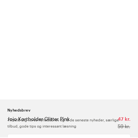
Nyhedsbrev
Jojo Kortholder Glitter Pink
47 kr.
Tilmeld dig vores nyhedsbrev og få de seneste nyheder, særlige
59 kr.
tilbud, gode tips og interessant læsning
Indtast din e-mailadresse