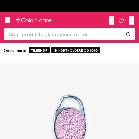
Trustpilot
Oplev mere:
TILBEHØR
ID-KORTHOLDERE OG JOJO