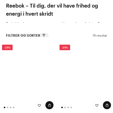
Reebok – Til dig, der vil have frihed og
energi i hvert skridt
Reebok har længe været synonymt med bevægelse og funktion. Deres
arbejdstsko er udviklet til at give dig den sporty lethed – men med den
stabilitet, som arbejdet i sundhedssektoren kræver. Med ergonomisk
FILTRER OG SORTER
19 resultat
pasform, åndbare materialer og slidstærk konstruktion får du sko, der
holder til lange vagter og travle dage – uden at gå på kompromis med
-25%
-25%
komfort eller stil.
Til en aktiv hverdag tilbyder Reebok også praktiske og sporty tasker –
perfekte til at have alt det med, du behøver før, under og efter
arbejdet.
Hvorfor vælge Reebok?
Let og stødabsorberende konstruktion
– Giver bløde skridt og
mindsker belastning ved lange vagter.
Åndbare materialer
– Holder fødderne kølige og behagelige hele