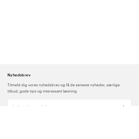
Nyhedsbrev
Tilmeld dig vores nyhedsbrev og få de seneste nyheder, særlige
tilbud, gode tips og interessant læsning
Indtast din e-mailadresse
Om Os