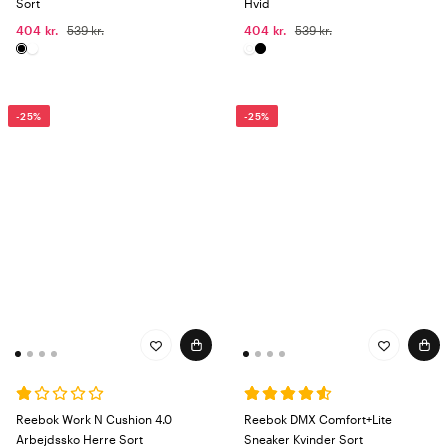
Sort
Hvid
404 kr.
539 kr.
404 kr.
539 kr.
-25%
-25%
Reebok Work N Cushion 4.0
Reebok DMX Comfort+Lite
Arbejdssko Herre Sort
Sneaker Kvinder Sort