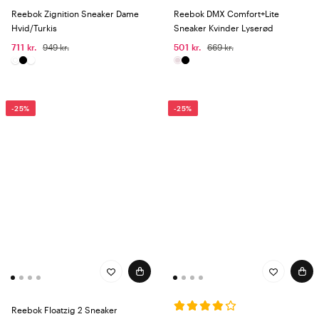
Reebok Zignition Sneaker Dame
Reebok DMX Comfort+Lite
Hvid/Turkis
Sneaker Kvinder Lyserød
711 kr.
949 kr.
501 kr.
669 kr.
-25%
-25%
Reebok Floatzig 2 Sneaker