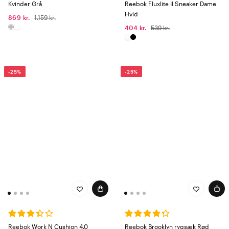
Kvinder Grå
Reebok Fluxlite II Sneaker Dame
Hvid
869 kr.
1.159 kr.
404 kr.
539 kr.
-25%
-25%
Reebok Work N Cushion 4.0
Reebok Brooklyn rygsæk Rød