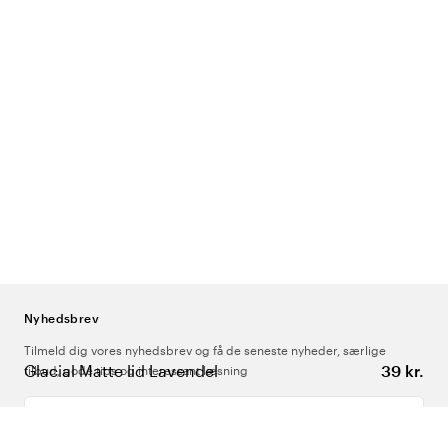
Nyhedsbrev
Tilmeld dig vores nyhedsbrev og få de seneste nyheder, særlige
Glacial Matte lid Lavendel
39 kr.
tilbud, gode tips og interessant læsning
Indtast din e-mailadresse