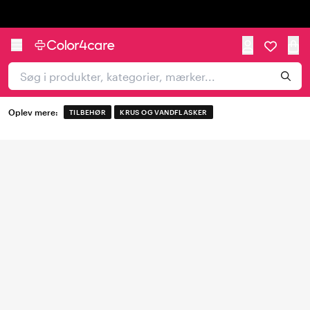
Trustpilot
Oplev mere:
TILBEHØR
KRUS OG VANDFLASKER