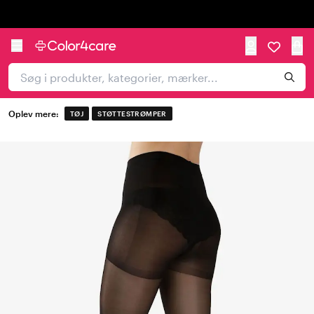
Trustpilot
Oplev mere:
TØJ
STØTTESTRØMPER