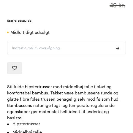
49 kr.
Størrelsesguide
Midlertidigt udsolgt
Indtast e-mail til overvågning
Stilfulde hipstertrusser med middelhøj talje i blød og
komfortabel bambus. Takket være bambussens runde og
glatte fibre føles trussen behagelig selv mod følsom hud.
Bambussens naturlige fugt- og temperaturregulerende
egenskaber gør materialet helt ideelt til undertøj og
basistøj.
Hipstertrusser
Middelhøj talje