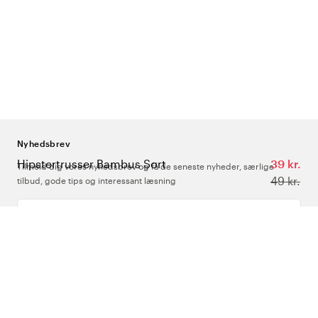
Nyhedsbrev
Hipstertrusser Bambus Sort
39 kr.
Tilmeld dig vores nyhedsbrev og få de seneste nyheder, særlige
49 kr.
tilbud, gode tips og interessant læsning
Indtast din e-mailadresse
Om Os
Support