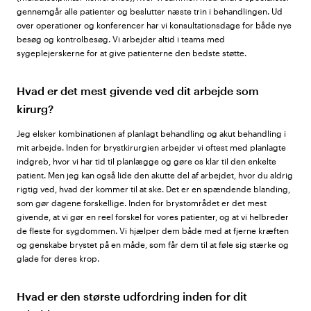
gennemgår alle patienter og beslutter næste trin i behandlingen. Ud
over operationer og konferencer har vi konsultationsdage for både nye
besøg og kontrolbesøg. Vi arbejder altid i teams med
sygeplejerskerne for at give patienterne den bedste støtte.
Hvad er det mest givende ved dit arbejde som
kirurg?
Jeg elsker kombinationen af planlagt behandling og akut behandling i
mit arbejde. Inden for brystkirurgien arbejder vi oftest med planlagte
indgreb, hvor vi har tid til planlægge og gøre os klar til den enkelte
patient. Men jeg kan også lide den akutte del af arbejdet, hvor du aldrig
rigtig ved, hvad der kommer til at ske. Det er en spændende blanding,
som gør dagene forskellige. Inden for brystområdet er det mest
givende, at vi gør en reel forskel for vores patienter, og at vi helbreder
de fleste for sygdommen. Vi hjælper dem både med at fjerne kræften
og genskabe brystet på en måde, som får dem til at føle sig stærke og
glade for deres krop.
Hvad er den største udfordring inden for dit