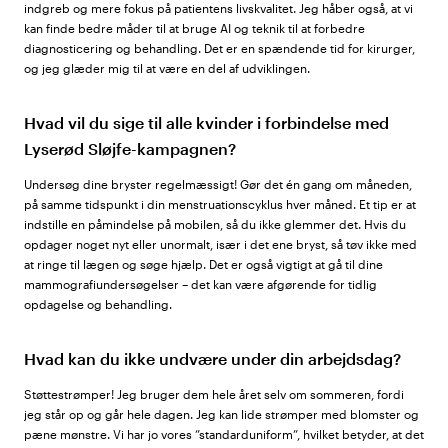
indgreb og mere fokus på patientens livskvalitet. Jeg håber også, at vi
kan finde bedre måder til at bruge AI og teknik til at forbedre
diagnosticering og behandling. Det er en spændende tid for kirurger,
og jeg glæder mig til at være en del af udviklingen.
Hvad vil du sige til alle kvinder i forbindelse med
Lyserød Sløjfe-kampagnen?
Undersøg dine bryster regelmæssigt! Gør det én gang om måneden,
på samme tidspunkt i din menstruationscyklus hver måned. Et tip er at
indstille en påmindelse på mobilen, så du ikke glemmer det. Hvis du
opdager noget nyt eller unormalt, især i det ene bryst, så tøv ikke med
at ringe til lægen og søge hjælp. Det er også vigtigt at gå til dine
mammografiundersøgelser – det kan være afgørende for tidlig
opdagelse og behandling.
Hvad kan du ikke undvære under din arbejdsdag?
Støttestrømper! Jeg bruger dem hele året selv om sommeren, fordi
jeg står op og går hele dagen. Jeg kan lide strømper med blomster og
pæne mønstre. Vi har jo vores ”standarduniform”, hvilket betyder, at det