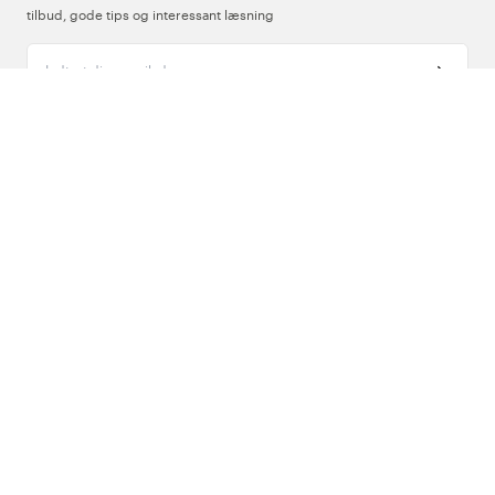
tilbud, gode tips og interessant læsning
Indtast din e-mailadresse
Om Os
Support
Følg os
Danmark
Copyright © 2026 , Color4Care