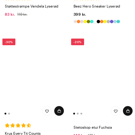
Støttestrømpe Vendela Lyserød
Beez Hero Sneaker Lyserød
83 kr.
119 kr.
399 kr.
-30%
-20%
Stetoskop etui Fuchsia
Krus Every Tit Counts