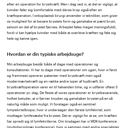
efter en operation for brystkræft. Men i dag ved vi, at det er vigtigt, at
kvinder føler sig komfortable med deres krop også efter en
kræftoperation. I onkoplastisk kirurgi anvender vi teknikker, som giver
os mulighed for at bevare brystets form og genskabe et pænt bryst,
selvom en del af brystet fjernes. Arbejdet føles meget meningsfuldt,
fordi vi kan hjælpe kvinder med både at overleve kræften og føle sig
hele og kønne igen.
Hvordan er din typiske arbejdsuge?
Min arbejdsuge består både af dage med operationer og
konsultationer. Vi har to dage med operationer om ugen, hvor vi først
og fremmest opererer patienter med brystkræft men også
modermærkekræft og en række andre typer af hudkræft. En
brystkræftoperation varer en til halvanden time, og vi udfører oftest 3
operationer pr. dag. De fleste af vores operationer er brystbevarende,
hvilket betyder, at vi fjerner knuden og genskaber brystet på en så
naturlig måde som muligt. Vi foretager også en sentinel
lympekirtelbiopsi, hvor vi undersøger den første lymfekirtel, som
modtager lymfevæske fra brystet. Det er vigtigt for at se, om kræften
har spredt sig til lymfekirtlerne. Om tirsdagen har vi MDK-konference
(multidisciplinær konference), hvor vi sammen med andre specialister