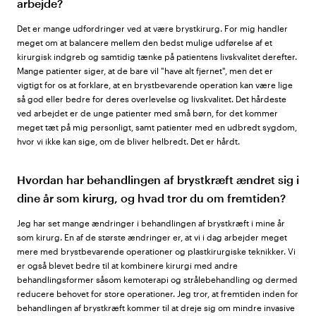
arbejde?
Det er mange udfordringer ved at være brystkirurg. For mig handler
meget om at balancere mellem den bedst mulige udførelse af et
kirurgisk indgreb og samtidig tænke på patientens livskvalitet derefter.
Mange patienter siger, at de bare vil "have alt fjernet", men det er
vigtigt for os at forklare, at en brystbevarende operation kan være lige
så god eller bedre for deres overlevelse og livskvalitet. Det hårdeste
ved arbejdet er de unge patienter med små børn, for det kommer
meget tæt på mig personligt, samt patienter med en udbredt sygdom,
hvor vi ikke kan sige, om de bliver helbredt. Det er hårdt.
Hvordan har behandlingen af brystkræft ændret sig i
dine år som kirurg, og hvad tror du om fremtiden?
Jeg har set mange ændringer i behandlingen af brystkræft i mine år
som kirurg. En af de største ændringer er, at vi i dag arbejder meget
mere med brystbevarende operationer og plastkirurgiske teknikker. Vi
er også blevet bedre til at kombinere kirurgi med andre
behandlingsformer såsom kemoterapi og strålebehandling og dermed
reducere behovet for store operationer. Jeg tror, at fremtiden inden for
behandlingen af brystkræft kommer til at dreje sig om mindre invasive