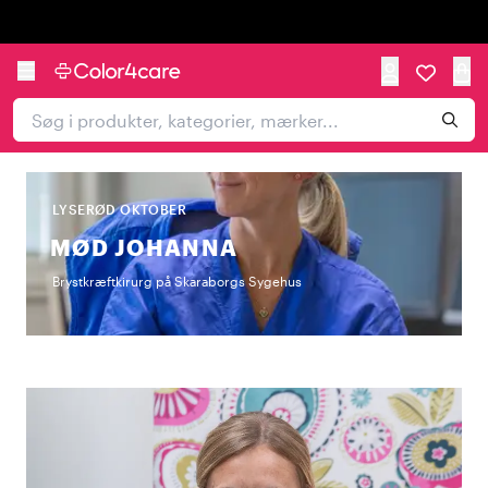
Trustpilot
LYSERØD OKTOBER
MØD JOHANNA
Brystkræftkirurg på Skaraborgs Sygehus