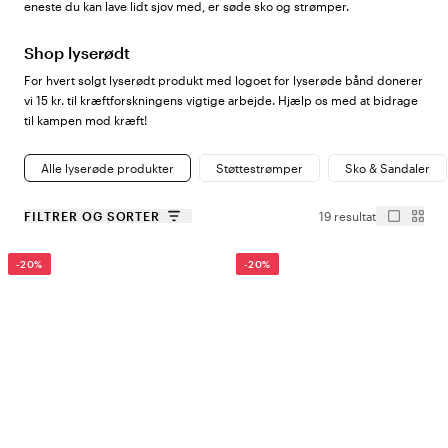
eneste du kan lave lidt sjov med, er søde sko og strømper.
Shop lyserødt
For hvert solgt lyserødt produkt med logoet for lyserøde bånd donerer
vi 15 kr. til kræftforskningens vigtige arbejde. Hjælp os med at bidrage
til kampen mod kræft!
Alle lyserøde produkter
Støttestrømper
Sko & Sandaler
FILTRER OG SORTER
19 resultat
-20%
-20%