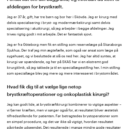
afdelingen for brystkræft.
Jeg er 37 år, gift, har tre børn og bor her i Skövde. Jeg er kirurg med
delvis specialisering i bryst- og modermærkekirurgi samt delvis
specialisering i akutkirurgi, så jeg arbejder i begge afdelinger. Jeg
trives rigtig godt i mit arbejde. Det er fantastisk sjovt.
Jeg er fra Göteborg men fik en stilling som reservelæge på Skaraborgs
Sjukhus. Der traf jeg min ægtefælle, som også var ansat som læge på
sygehuset, og vi besluttede at slå os ned her. Jeg har altid syntes, at
kirurgi var spændende, og her på SKAS har vi en ekstremt god
kirurgklinik, så jeg takkede ja til en speciallægestilling her. I min stilling
som speciallæge blev jeg mere og mere interesseret i brystområdet.
Hvad fik dig til at vælge lige netop
brystkræftoperationer og onkoplastisk kirurgi?
Jeg kan godt lide, at brystkræftkirurgi kombinerer to vigtige aspekter –
vi fjerner kræften, men vi sørger også for, at resultatet bliver æstetisk
tilfredsstillende for patienten. Før betragtedes brystoperationer som
en simpel procedure, og det var ikke så vigtigt, hvordan resultatet
påvirkede udseendet. Det resulterede i mange mindre gode resultater