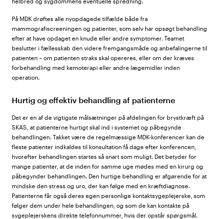
helbred og sygdommens eventuelle spredning.
På MDK drøftes alle nyopdagede tilfælde både fra
mammografiscreeningen og patienter, som selv har opsøgt behandling
efter at have opdaget en knude eller andre symptomer. Teamet
beslutter i fællesskab den videre fremgangsmåde og anbefalingerne til
patienten – om patienten straks skal opereres, eller om der kræves
forbehandling med kemoterapi eller andre lægemidler inden
operation.
Hurtig og effektiv behandling af patienterne
Det er en af de vigtigste målsætninger på afdelingen for brystkræft på
SKAS, at patienterne hurtigt skal ind i systemet og påbegynde
behandlingen. Takket være de regelmæssige MDK-konferencer kan de
fleste patienter indkaldes til konsultation få dage efter konferencen,
hvorefter behandlingen startes så snart som muligt. Det betyder for
mange patienter, at de inden for samme uge mødes med en kirurg og
påbegynder behandlingen. Den hurtige behandling er afgørende for at
mindske den stress og uro, der kan følge med en kræftdiagnose.
Patienterne får også deres egen personlige kontaktsygeplejerske, som
følger dem under hele behandlingen, og som de kan kontakte på
sygeplejerskens direkte telefonnummer, hvis der opstår spørgsmål.