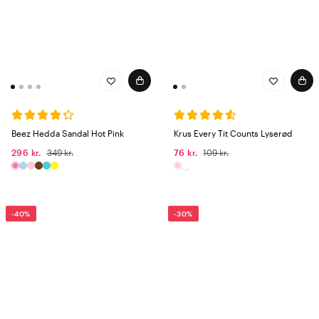
Beez Hedda Sandal Hot Pink
Krus Every Tit Counts Lyserød
296 kr.
349 kr.
76 kr.
109 kr.
-40%
-30%