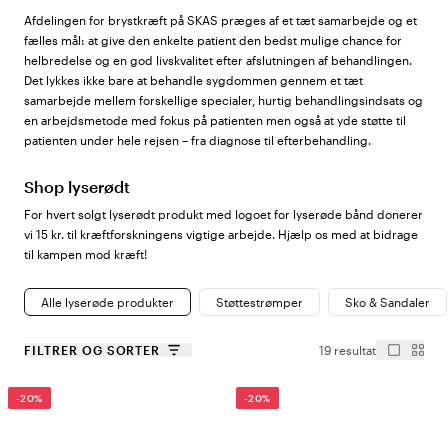
Afdelingen for brystkræft på SKAS præges af et tæt samarbejde og et
fælles mål: at give den enkelte patient den bedst mulige chance for
helbredelse og en god livskvalitet efter afslutningen af behandlingen.
Det lykkes ikke bare at behandle sygdommen gennem et tæt
samarbejde mellem forskellige specialer, hurtig behandlingsindsats og
en arbejdsmetode med fokus på patienten men også at yde støtte til
patienten under hele rejsen – fra diagnose til efterbehandling.
Shop lyserødt
For hvert solgt lyserødt produkt med logoet for lyserøde bånd donerer
vi 15 kr. til kræftforskningens vigtige arbejde. Hjælp os med at bidrage
til kampen mod kræft!
Alle lyserøde produkter
Støttestrømper
Sko & Sandaler
FILTRER OG SORTER
19 resultat
-20%
-20%