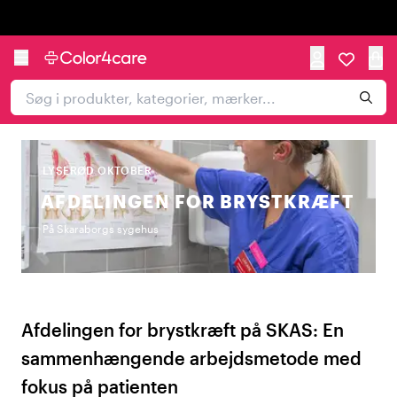
Trustpilot
LYSERØD OKTOBER
AFDELINGEN FOR BRYSTKRÆFT
På Skaraborgs sygehus
Afdelingen for brystkræft på SKAS: En
sammenhængende arbejdsmetode med
fokus på patienten