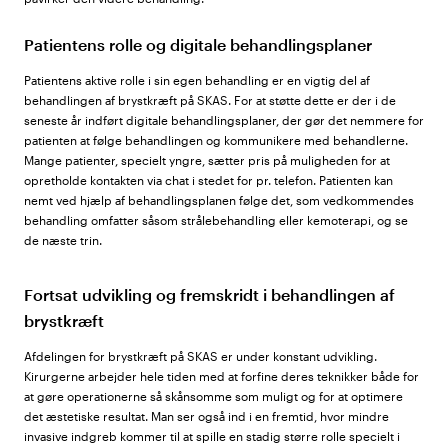
Patientens rolle og digitale behandlingsplaner
Patientens aktive rolle i sin egen behandling er en vigtig del af
behandlingen af brystkræft på SKAS. For at støtte dette er der i de
seneste år indført digitale behandlingsplaner, der gør det nemmere for
patienten at følge behandlingen og kommunikere med behandlerne.
Mange patienter, specielt yngre, sætter pris på muligheden for at
opretholde kontakten via chat i stedet for pr. telefon. Patienten kan
nemt ved hjælp af behandlingsplanen følge det, som vedkommendes
behandling omfatter såsom strålebehandling eller kemoterapi, og se
de næste trin.
Fortsat udvikling og fremskridt i behandlingen af
brystkræft
Afdelingen for brystkræft på SKAS er under konstant udvikling.
Kirurgerne arbejder hele tiden med at forfine deres teknikker både for
at gøre operationerne så skånsomme som muligt og for at optimere
det æstetiske resultat. Man ser også ind i en fremtid, hvor mindre
invasive indgreb kommer til at spille en stadig større rolle specielt i