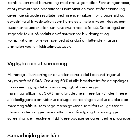
kombination med behandling med nye lægemidler. Forskningen viser,
at brystbevarende operationer i kombination med strålebehandling
giver lige så gode resultater vedrørende risikoen for tilbagefald og
spredning af brystkræften som fjernelse af hele brystet. Noget, som
patienterne undertiden kan have svært ved at forstå. Der er også en
stigende fokus på reduktion af risikoen for bivirkninger og
komplikationer for eksempel ved at undgå omfattende kirurgi i
armhulen ved lymfekirtelmetastaser.
Vigtigheden af screening
Mammografiscreening er en anden central del i behandlingen af
brystkræft på SKAS. Omkring 60 % af alle brystkræfttilfælde opdages
via screening, og det er derfor vigtigt, at kvinder går til
mammografikontrol. SKAS har gjort det nemmere for kvinder i mere
afsidesliggende områder at deltage i screeningen ved at etablere en
mammografibus, som regelmæssigt kører ud til forskellige steder.
Flere kvinder kan gennem dette tilbud få adgang til den vigtige
screening, der resulterer i tidligere opdagelse og en bedre prognose.
Samarbejde giver håb