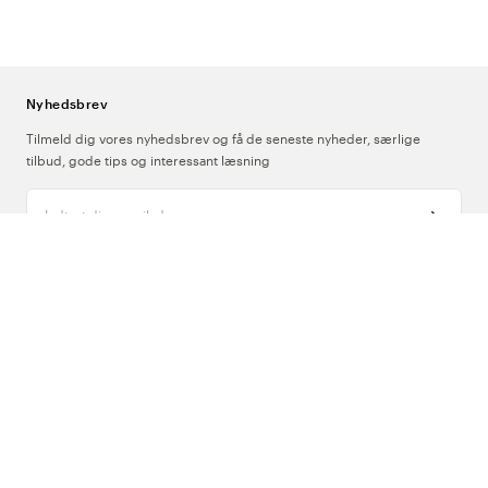
Nyhedsbrev
Tilmeld dig vores nyhedsbrev og få de seneste nyheder, særlige
tilbud, gode tips og interessant læsning
Indtast din e-mailadresse
Om Os
Support
Følg os
Danmark