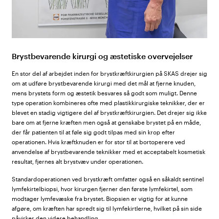
Brystbevarende kirurgi og æstetiske overvejelser
En stor del af arbejdet inden for brystkræftkirurgien på SKAS drejer sig
om at udføre brystbevarende kirurgi med det mål at fjerne knuden,
mens brystets form og æstetik besvares så godt som muligt. Denne
type operation kombineres ofte med plastikkirurgiske teknikker, der er
blevet en stadig vigtigere del af brystkræftkirurgien. Det drejer sig ikke
bare om at fjerne kræften men også at genskabe brystet på en måde,
der får patienten til at føle sig godt tilpas med sin krop efter
operationen. Hvis kræftknuden er for stor til at bortoperere ved
anvendelse af brystbevarende teknikker med et acceptabelt kosmetisk
resultat, fjernes alt brystvæv under operationen.
Standardoperationen ved brystkræft omfatter også en såkaldt sentinel
lymfekirtelbiopsi, hvor kirurgen fjerner den første lymfekirtel, som
modtager lymfevæske fra brystet. Biopsien er vigtig for at kunne
afgøre, om kræften har spredt sig til lymfekirtlerne, hvilket på sin side
påvirker den videre behandling.