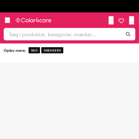
Trustpilot
Oplev mere:
SKO
SNEAKERS