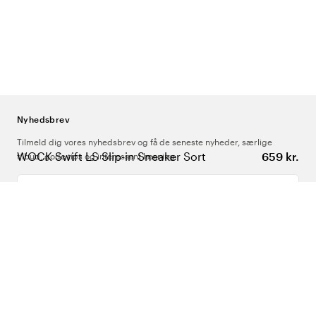
Nyhedsbrev
Tilmeld dig vores nyhedsbrev og få de seneste nyheder, særlige
WOCK Swift LS Slip-in Sneaker Sort
659 kr.
tilbud, gode tips og interessant læsning
Indtast din e-mailadresse
Om Os
Support
Følg os