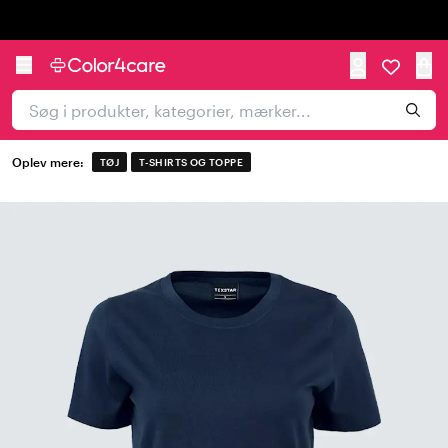
Trustpilot
Oplev mere:
TØJ
T-SHIRTS OG TOPPE