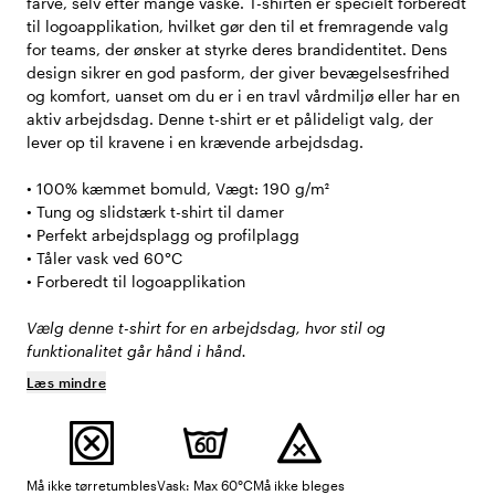
farve, selv efter mange vaske. T-shirten er specielt forberedt
til logoapplikation, hvilket gør den til et fremragende valg
for teams, der ønsker at styrke deres brandidentitet. Dens
design sikrer en god pasform, der giver bevægelsesfrihed
og komfort, uanset om du er i en travl vårdmiljø eller har en
aktiv arbejdsdag. Denne t-shirt er et pålideligt valg, der
lever op til kravene i en krævende arbejdsdag.
• 100% kæmmet bomuld, Vægt: 190 g/m²
• Tung og slidstærk t-shirt til damer
• Perfekt arbejdsplagg og profilplagg
• Tåler vask ved 60°C
• Forberedt til logoapplikation
Vælg denne t-shirt for en arbejdsdag, hvor stil og
funktionalitet går hånd i hånd.
Læs mindre
Må ikke tørretumbles
Vask: Max 60°C
Må ikke bleges