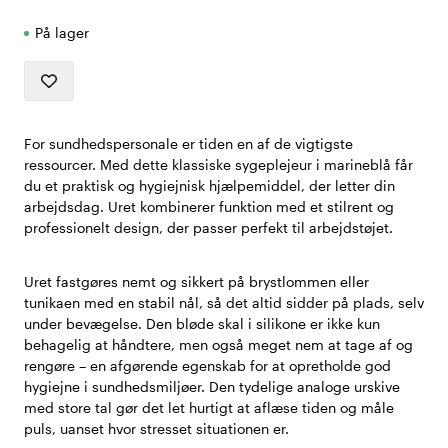
På lager
For sundhedspersonale er tiden en af de vigtigste
ressourcer. Med dette klassiske sygeplejeur i marineblå får
du et praktisk og hygiejnisk hjælpemiddel, der letter din
arbejdsdag. Uret kombinerer funktion med et stilrent og
professionelt design, der passer perfekt til arbejdstøjet.
Uret fastgøres nemt og sikkert på brystlommen eller
tunikaen med en stabil nål, så det altid sidder på plads, selv
under bevægelse. Den bløde skal i silikone er ikke kun
behagelig at håndtere, men også meget nem at tage af og
rengøre – en afgørende egenskab for at opretholde god
hygiejne i sundhedsmiljøer. Den tydelige analoge urskive
med store tal gør det let hurtigt at aflæse tiden og måle
puls, uanset hvor stresset situationen er.