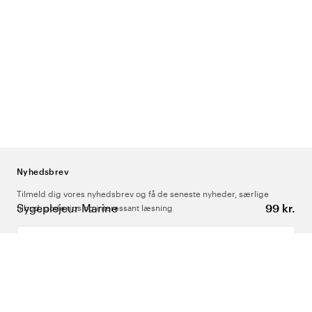
Nyhedsbrev
Tilmeld dig vores nyhedsbrev og få de seneste nyheder, særlige
Sygeplejeur Marine
99 kr.
tilbud, gode tips og interessant læsning
Indtast din e-mailadresse
Om Os