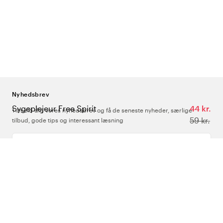
Nyhedsbrev
Sygeplejeur Free Spirit
44 kr.
Tilmeld dig vores nyhedsbrev og få de seneste nyheder, særlige
59 kr.
tilbud, gode tips og interessant læsning
Indtast din e-mailadresse
Om Os
Support