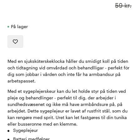
59 kr.
På lager
Med en sjuksköterskeklocka håller du smidigt koll på tiden
och tidtagning vid omvårdad och behandlligar - perfekt för
dig som jobbar i vården och inte får ha armbandsur på
arbetspasset.
Med et sygeplejerskeur kan du let holde styr på tiden ved
pleje og behandlinger - perfekt til dig, der arbejder i
sundhedsvæsenet og ikke må have armbåndsure på, på
arbejdet. Dette sygeplejeur er lavet af rustfrit stål, som du
kan rengøre med sprit. Uret kan let fastgøres til din tunika
eller busseronne med en klemme.
Sygeplejeur
Batteri medfølger