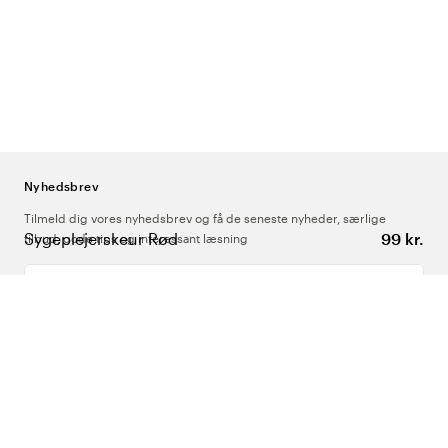
Nyhedsbrev
Tilmeld dig vores nyhedsbrev og få de seneste nyheder, særlige
Sygeplejerskeur Rød
99 kr.
tilbud, gode tips og interessant læsning
Indtast din e-mailadresse
Om Os
Support