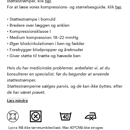
støttestrømper, klik
her
.
For at læse vores kompressions- og størrelsesguide, klik
her
.
• Støttestrømpe i bomuld
• Bredere over læggen og anklen
• Kompressionsklasse I
• Medium kompression: 18–22 mmHg
• Øger blodcirkulationen i ben og fødder
• Forebygger blodpropper og åreknuder
• Giver støtte til trætte og hævede ben
Hvis du har medicinske problemer, anbefaler vi, at du
konsulterer en specialist, før du begynder at anvende
støttestrømper.
Støttestrømperne sælges parvis, og de kan ikke byttes, efter
de har været prøvet.
Læs mindre
Lycra
Må ikke tørretumbles
Vask: Max 40°C
Må ikke stryges