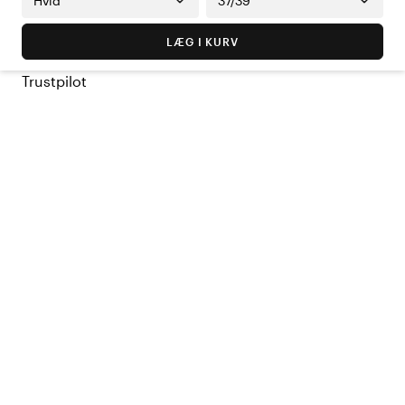
Hvid
37/39
LÆG I KURV
Trustpilot