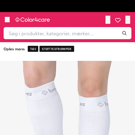
Trustpilot
Oplev mere:
TØJ
STØTTESTRØMPER