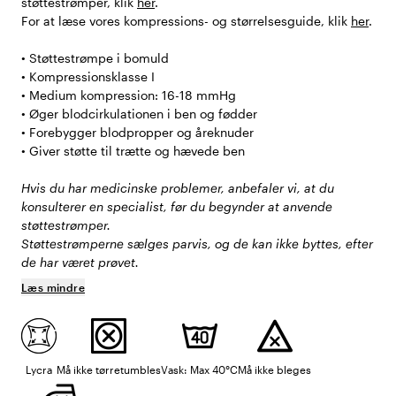
støttestrømper, klik
her
.
For at læse vores kompressions- og størrelsesguide, klik
her
.
• Støttestrømpe i bomuld
• Kompressionsklasse I
• Medium kompression: 16-18 mmHg
• Øger blodcirkulationen i ben og fødder
• Forebygger blodpropper og åreknuder
• Giver støtte til trætte og hævede ben
Hvis du har medicinske problemer, anbefaler vi, at du
konsulterer en specialist, før du begynder at anvende
støttestrømper.
Støttestrømperne sælges parvis, og de kan ikke byttes, efter
de har været prøvet.
Læs mindre
Lycra
Må ikke tørretumbles
Vask: Max 40°C
Må ikke bleges