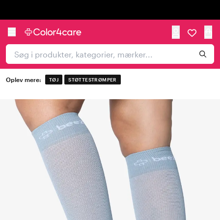
Trustpilot
Oplev mere:
TØJ
STØTTESTRØMPER