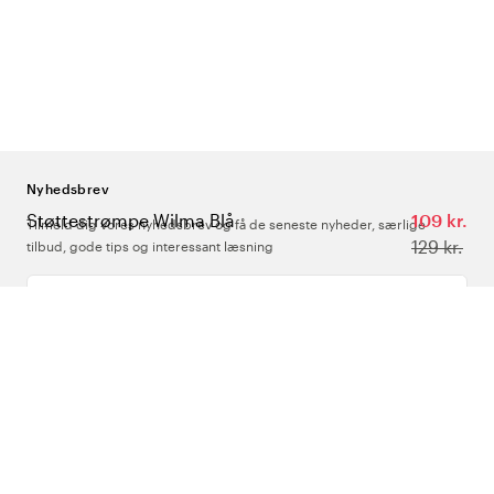
Nyhedsbrev
Støttestrømpe Wilma Blå
109 kr.
Tilmeld dig vores nyhedsbrev og få de seneste nyheder, særlige
129 kr.
tilbud, gode tips og interessant læsning
Indtast din e-mailadresse
Om Os
Support
Følg os