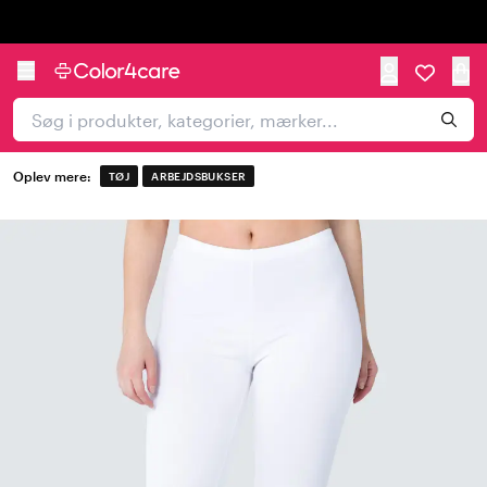
Trustpilot
Oplev mere:
TØJ
ARBEJDSBUKSER