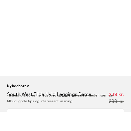
Nyhedsbrev
South West Tilda Hvid Leggings Dame
239 kr.
Tilmeld dig vores nyhedsbrev og få de seneste nyheder, særlige
299 kr.
tilbud, gode tips og interessant læsning
Indtast din e-mailadresse