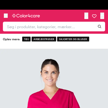
Trustpilot
Oplev mere:
TØJ
ARBEJDSTRØJER
SKJORTER OG BLUSER