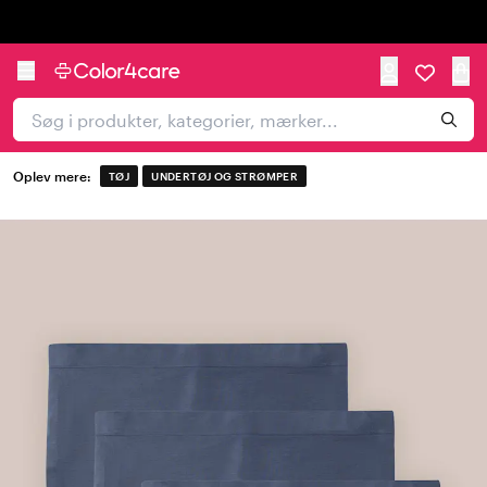
Trustpilot
Oplev mere:
TØJ
UNDERTØJ OG STRØMPER