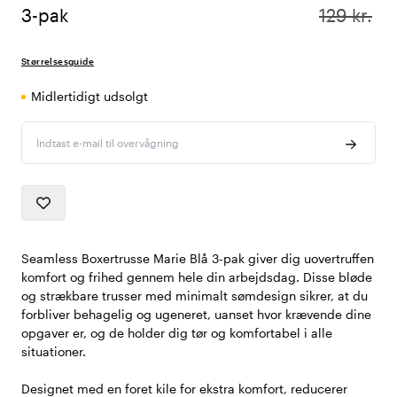
3-pak
129 kr.
Størrelsesguide
Midlertidigt udsolgt
Indtast e-mail til overvågning
Seamless Boxertrusse Marie Blå 3-pak giver dig uovertruffen
komfort og frihed gennem hele din arbejdsdag. Disse bløde
og strækbare trusser med minimalt sømdesign sikrer, at du
forbliver behagelig og ugeneret, uanset hvor krævende dine
opgaver er, og de holder dig tør og komfortabel i alle
situationer.
Designet med en foret kile for ekstra komfort, reducerer