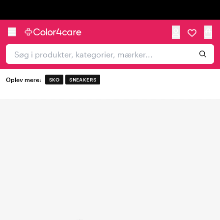
Trustpilot
Oplev mere:
SKO
SNEAKERS