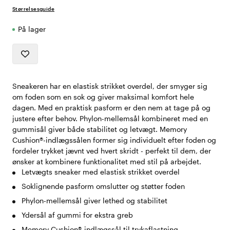
Størrelsesguide
På lager
Sneakeren har en elastisk strikket overdel, der smyger sig
om foden som en sok og giver maksimal komfort hele
dagen. Med en praktisk pasform er den nem at tage på og
justere efter behov. Phylon-mellemsål kombineret med en
gummisål giver både stabilitet og letvægt. Memory
Cushion®-indlægssålen former sig individuelt efter foden og
fordeler trykket jævnt ved hvert skridt - perfekt til dem, der
ønsker at kombinere funktionalitet med stil på arbejdet.
Letvægts sneaker med elastisk strikket overdel
Soklignende pasform omslutter og støtter foden
Phylon-mellemsål giver lethed og stabilitet
Ydersål af gummi for ekstra greb
Memory Cushion®-indlægssål til trykaflastning