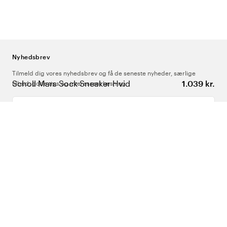
Nyhedsbrev
Tilmeld dig vores nyhedsbrev og få de seneste nyheder, særlige
Scholl Mars Sock Sneaker Hvid
1.039 kr.
tilbud, gode tips og interessant læsning
Indtast din e-mailadresse
Om Os
Support
Følg os
Danmark