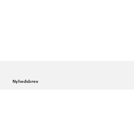
Nyhedsbrev
Tilmeld dig vores nyhedsbrev og få de seneste nyheder,
særlige tilbud, gode tips og interessant læsning
Indtast din e-mailadresse