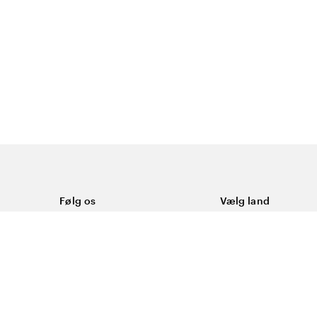
Følg os
Vælg land
Facebook
Danmark
ål
Instagram
Youtube
ering
LinkedIn