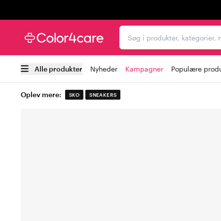
Trustpilot
Søg i produkter, kategori
Alle produkter
Nyheder
Kampagner
Populære prod
Oplev mere:
SKO
SNEAKERS