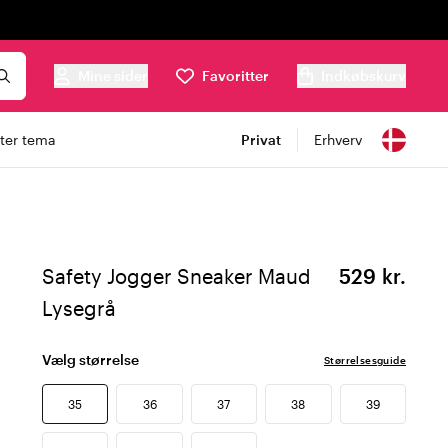
Mine sider
Favoritter
Indkøbskurv
ter tema
Privat
Erhverv
Safety Jogger Sneaker Maud
529 kr.
Lysegrå
Vælg størrelse
Størrelsesguide
35
36
37
38
39