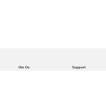
Om Os
Support
Om Color4care
Kontakt os
Ofte stillede spørgsm
Vilkår
Forsendelse & return
Reklamationer