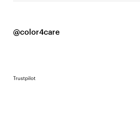
@color4care
Trustpilot