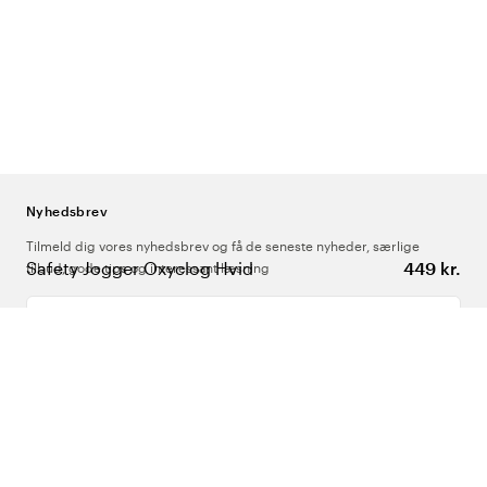
Nyhedsbrev
Tilmeld dig vores nyhedsbrev og få de seneste nyheder, særlige
Safety Jogger Oxyclog Hvid
449 kr.
tilbud, gode tips og interessant læsning
Indtast din e-mailadresse
Om Os
Support