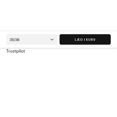
35/36
LÆG I KURV
Trustpilot