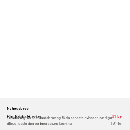
Nyhedsbrev
Pin Pride Hjerte
41 kr.
Tilmeld dig vores nyhedsbrev og få de seneste nyheder, særlige
59 kr.
tilbud, gode tips og interessant læsning