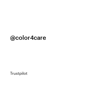
@color4care
Trustpilot