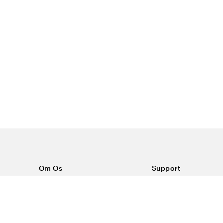
Om Os
Support
Om Color4care
Kontakt os
Ofte stillede spørgsm
Vilkår