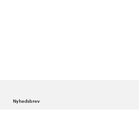
Nyhedsbrev
Tilmeld dig vores nyhedsbrev og få de seneste nyheder,
særlige tilbud, gode tips og interessant læsning
Indtast din e-mailadresse