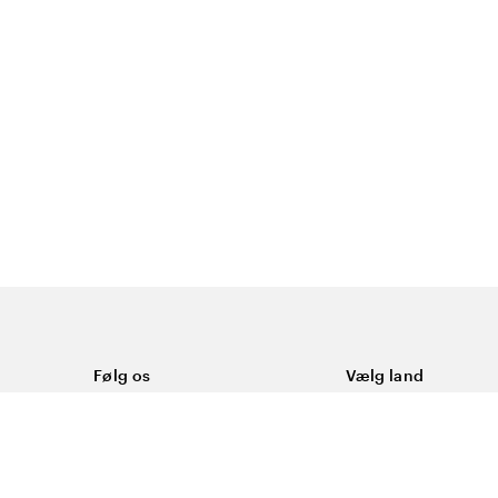
Følg os
Vælg land
Facebook
Danmark
ål
Instagram
Youtube