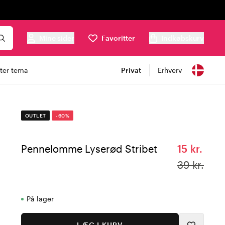
Mine sider
Favoritter
Indkøbskurv
ter tema
Privat
Erhverv
OUTLET
-60%
Pennelomme Lyserød Stribet
15 kr.
39 kr.
På lager
LÆG I KURV