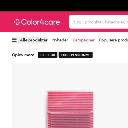
Trustpilot
Søg i produkter, kategori
Alle produkter
Nyheder
Kampagner
Populære prod
Oplev mere:
TILBEHØR
KUGLEPENSLOMME