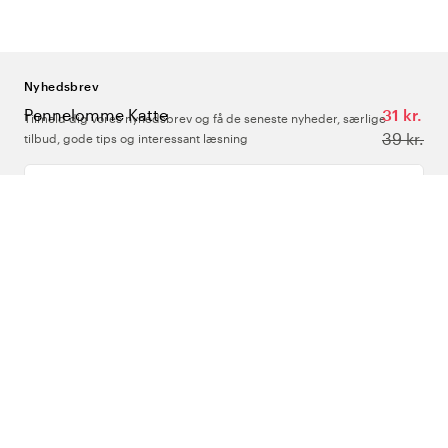
Nyhedsbrev
Pennelomme Katte
31 kr.
Tilmeld dig vores nyhedsbrev og få de seneste nyheder, særlige
39 kr.
tilbud, gode tips og interessant læsning
Indtast din e-mailadresse
Om Os
Support
Følg os
Danmark