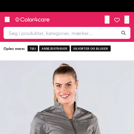
Trustpilot
Oplev mere:
TØJ
ARBEJDSTRØJER
SKJORTER OG BLUSER