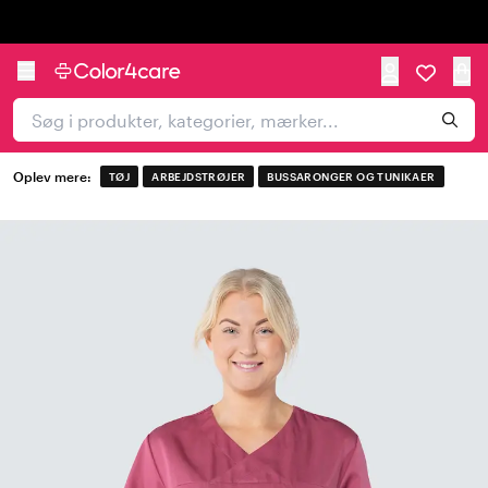
Trustpilot
Oplev mere:
TØJ
ARBEJDSTRØJER
BUSSARONGER OG TUNIKAER