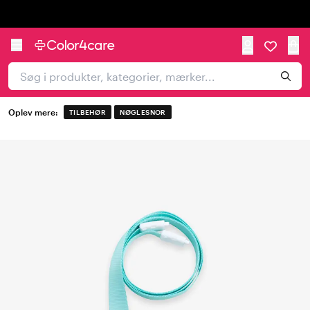
Trustpilot
Oplev mere:
TILBEHØR
NØGLESNOR