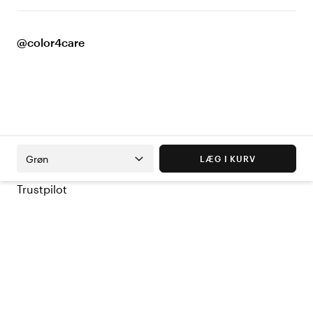
@color4care
Grøn
LÆG I KURV
Trustpilot