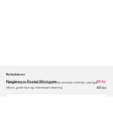
Nyhedsbrev
Nøglesnor Pastel Mintgrøn
19 kr.
Tilmeld dig vores nyhedsbrev og få de seneste nyheder, særlige
49 kr.
tilbud, gode tips og interessant læsning
Indtast din e-mailadresse