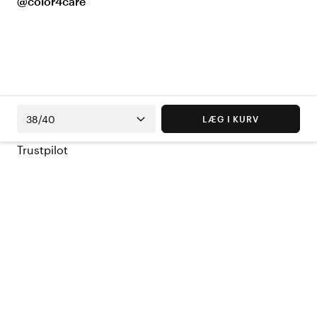
@color4care
38/40
LÆG I KURV
Trustpilot