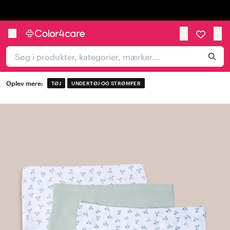
Trustpilot
Oplev mere:
TØJ
UNDERTØJ OG STRØMPER