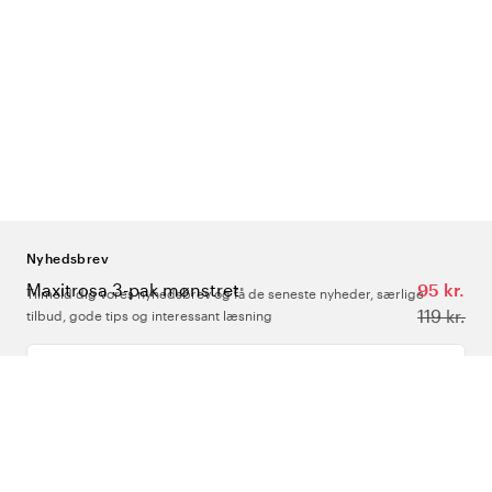
Nyhedsbrev
Maxitrosa 3-pak mønstret
95 kr.
Tilmeld dig vores nyhedsbrev og få de seneste nyheder, særlige
119 kr.
tilbud, gode tips og interessant læsning
Indtast din e-mailadresse
Om Os