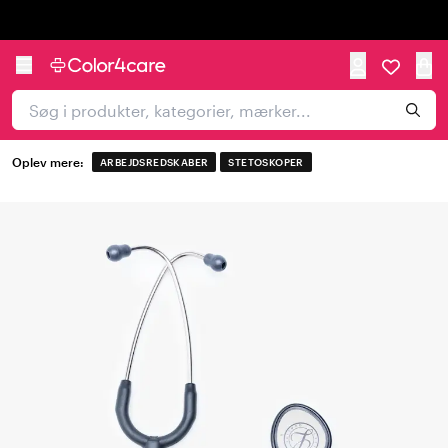
Trustpilot
Oplev mere:
ARBEJDSREDSKABER
STETOSKOPER