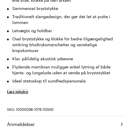
ene side, klokke på den anden
Sammensat bryststykke
Traditionelt slangedesign, der gør det let at putte i
lommen
Letvægts og holdbar
Oval bryststykke og klokke for bedre tilgængelighed
omkring blodtryksmanchetter og vanskelige
kropskonturer
Klar, pålidelig akustisk ydeevne
Flydende membran muliggør enkel lytning af både
hjerte- og lungelyde uden at vende på bryststykket
Ideel stetoskop til sundhedspersonale
Læs mindre
SKU: 10000298-1076-10000
Anmeldelser