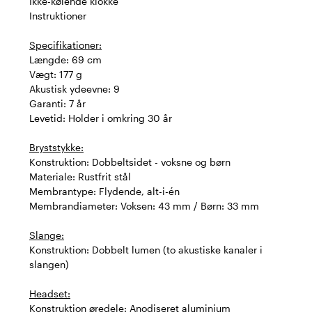
Ikke-kølende klokke
Instruktioner
Specifikationer:
Længde: 69 cm
Vægt: 177 g
Akustisk ydeevne: 9
Garanti: 7 år
Levetid: Holder i omkring 30 år
Bryststykke:
Konstruktion: Dobbeltsidet - voksne og børn
Materiale: Rustfrit stål
Membrantype: Flydende, alt-i-én
Membrandiameter: Voksen: 43 mm / Børn: 33 mm
Slange:
Konstruktion: Dobbelt lumen (to akustiske kanaler i
slangen)
Headset:
Konstruktion øredele: Anodiseret aluminium