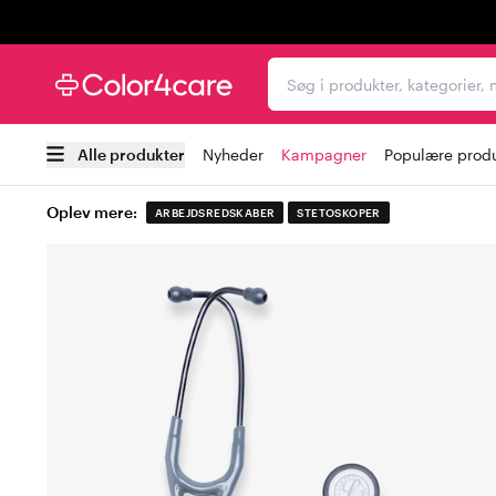
Trustpilot
Søg i produkter, kategori
Alle produkter
Nyheder
Kampagner
Populære prod
Oplev mere:
ARBEJDSREDSKABER
STETOSKOPER