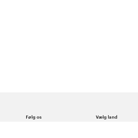
Følg os
Vælg land
Facebook
Danmark
ål
Instagram