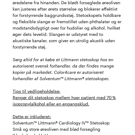
øredelene fra hinanden. De blødt forseglede øreoliven
kan justeres efter ørets størrelse og blokerer effektivt
for forstyrrende baggrundsstøj. Stetoskopets holdbare
og fleksible slange er fremstillet uden phthalater og er
modstandsdygtigt over for hudolier og alkohol, hvilket
øger dets levetid. Slangen er udstyret med to
akustiske kanaler, som giver en utrolig akustik uden
forstyrrende støj.
Sørg altid for at købe et Littmann stetoskop hos en
autoriseret svensk forhandler, da der findes mange
kopier på markedet. Color4care er autoriseret
forhandler af Solventum™ Littmann® stetoskoper.
Tips til vedligeholdelse:
Rengør dit stetoskop mellem hver patient med 70 %
isopropylalkohol eller en engangsklud.
Dette er inkluderet:
Solventum™ Littmann® Cardiology IV™ Stetoskop
Små og store øreoliven med blød forsegling