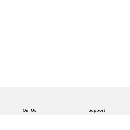
Om Os
Support
Om Color4care
Kontakt os
Ofte stillede spørgsm