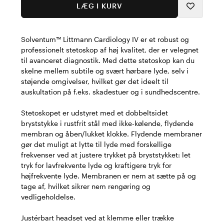
LÆG I KURV
Solventum™ Littmann Cardiology IV er et robust og
professionelt stetoskop af høj kvalitet, der er velegnet
til avanceret diagnostik. Med dette stetoskop kan du
skelne mellem subtile og svært hørbare lyde, selv i
støjende omgivelser, hvilket gør det ideelt til
auskultation på f.eks. skadestuer og i sundhedscentre.
Stetoskopet er udstyret med et dobbeltsidet
bryststykke i rustfrit stål med ikke-kølende, flydende
membran og åben/lukket klokke. Flydende membraner
gør det muligt at lytte til lyde med forskellige
frekvenser ved at justere trykket på bryststykket: let
tryk for lavfrekvente lyde og kraftigere tryk for
højfrekvente lyde. Membranen er nem at sætte på og
tage af, hvilket sikrer nem rengøring og
vedligeholdelse.
Justérbart headset ved at klemme eller trække