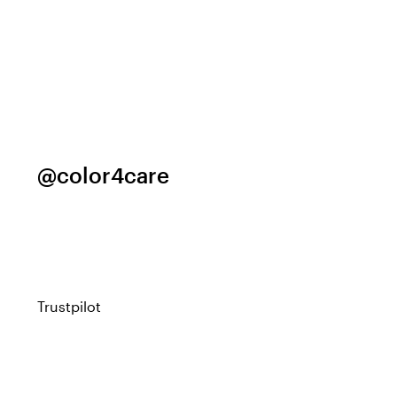
@color4care
Trustpilot