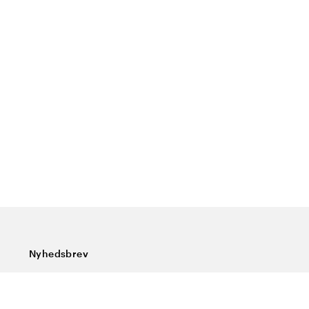
Nyhedsbrev
Tilmeld dig vores nyhedsbrev og få de seneste nyheder,
særlige tilbud, gode tips og interessant læsning